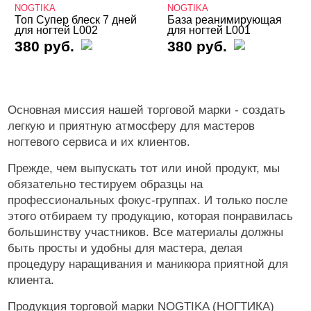
NOGTIKA
NOGTIKA
Топ Супер блеск 7 дней
База реанимирующая
Уход
для ногтей L002
для ногтей L001
380 руб.
380 руб.
Косметика
Оборудование
Расходные
Основная миссия нашей торговой марки - создать
легкую и приятную атмосферу для мастеров
ногтевого сервиса и их клиентов.
Прежде, чем выпускать тот или иной продукт, мы
обязательно тестируем образцы на
профессиональных фокус-группах. И только после
этого отбираем ту продукцию, которая понравилась
большинству участников. Все материалы должны
быть просты и удобны для мастера, делая
процедуру наращивания и маникюра приятной для
клиента.
Продукция торговой марки NOGTIKA (НОГТИКА)