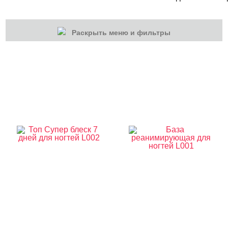
Раскрыть меню и фильтры
КАТЕГОРИИ
Гель-лаки
Для наращивания
Маникюр/педикюр
Дизайн ногтей
Инструменты
Лаки для ногтей
Базы, Топы, Сушки для лака
Лаки для ногтей
Пилки, блоки