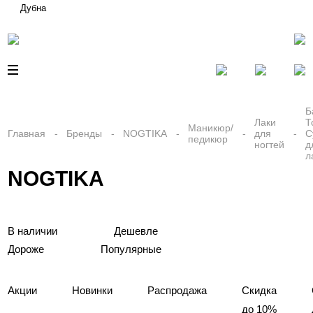
Дубна
Б
Лаки
Т
Маникюр/
Главная
Бренды
NOGTIKA
для
С
педикюр
ногтей
д
л
NOGTIKA
В наличии
Дешевле
Дороже
Популярные
Акции
Новинки
Распродажа
Скидка
до 10%