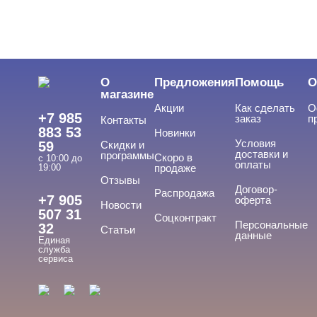
О
Предложения
Помощь
О
магазине
Акции
Как сделать
О
+7 985
заказ
п
Контакты
883 53
Новинки
Условия
59
Скидки и
доставки и
программы
Скоро в
с 10:00 до
оплаты
19:00
продаже
Отзывы
Договор-
Распродажа
+7 905
оферта
Новости
507 31
Соцконтракт
Персональные
32
Статьи
данные
Единая
служба
сервиса