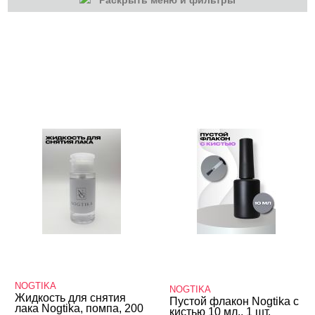
Раскрыть меню и фильтры
КАТЕГОРИИ
Гель-лаки
Для наращивания
Маникюр/педикюр
Косметика
Оборудование
Расходные
Жидкости
Аксессуары
NOGTIKA
NOGTIKA
Жидкость для снятия
Пустой флакон Nogtika с
лака Nogtika, помпа, 200
кистью 10 мл., 1 шт.