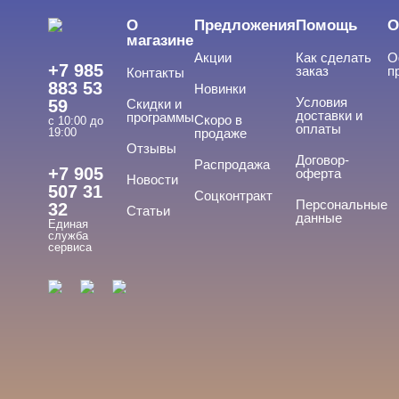
О
Предложения
Помощь
О
магазине
Акции
Как сделать
О
+7 985
заказ
п
Контакты
883 53
Новинки
Условия
59
Скидки и
доставки и
программы
Скоро в
с 10:00 до
оплаты
19:00
продаже
Отзывы
Договор-
Распродажа
+7 905
оферта
Новости
507 31
Соцконтракт
Персональные
32
Статьи
данные
Единая
служба
сервиса