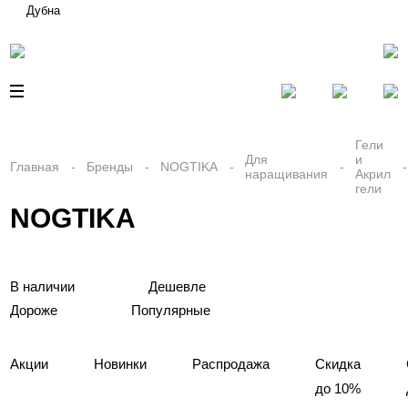
Дубна
Гели
Для
и
Главная
Бренды
NOGTIKA
наращивания
Акрил
гели
NOGTIKA
В наличии
Дешевле
Дороже
Популярные
Акции
Новинки
Распродажа
Скидка
до 10%