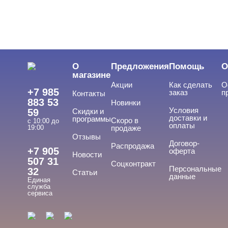
О
Предложения
Помощь
О
магазине
Акции
Как сделать
О
+7 985
заказ
п
Контакты
883 53
Новинки
Условия
59
Скидки и
доставки и
программы
Скоро в
с 10:00 до
оплаты
19:00
продаже
Отзывы
Договор-
Распродажа
+7 905
оферта
Новости
507 31
Соцконтракт
Персональные
32
Статьи
данные
Единая
служба
сервиса