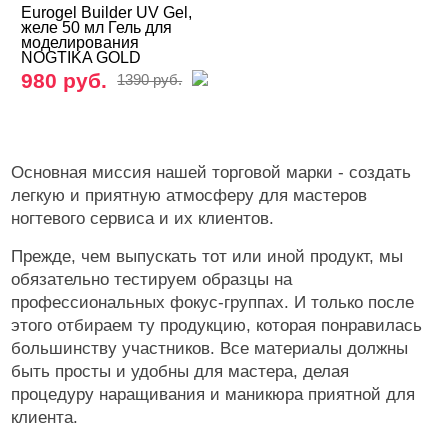
Eurogel Builder UV Gel,
Гели для френча
желе 50 мл Гель для
моделирования
NOGTIKA GOLD
Камуфлирующие гели
980 руб.
1390 руб.
Конструирующие гели
Однофазные гели
Основная миссия нашей торговой марки - создать
Гель-желе
легкую и приятную атмосферу для мастеров
Nogtika
ногтевого сервиса и их клиентов.
Гель-пластилин
Прежде, чем выпускать тот или иной продукт, мы
обязательно тестируем образцы на
Кисти
профессиональных фокус-группах. И только после
Типсы, формы, клей
этого отбираем ту продукцию, которая понравилась
большинству участников. Все материалы должны
Маникюр/педикюр
быть просты и удобны для мастера, делая
процедуру наращивания и маникюра приятной для
Косметика
клиента.
Оборудование