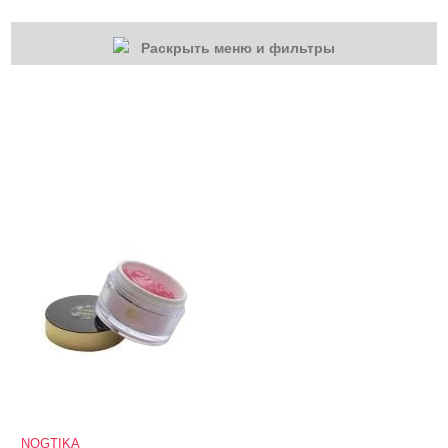
Раскрыть меню и фильтры
КАТЕГОРИИ
Гель-лаки
Для наращивания
Акрилы
Гель-краски
Гели и Акрил гели
База
Жидкие гели и полигели
Акригель (полигель)
Биогель
NOGTIKA