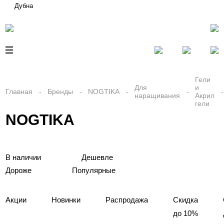
Дубна
Гели
Для
и
Главная
Бренды
NOGTIKA
наращивания
Акрил
гели
NOGTIKA
В наличии
Дешевле
Дороже
Популярные
Акции
Новинки
Распродажа
Скидка
до 10%