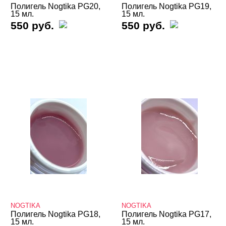
Полигель Nogtika PG20,
Полигель Nogtika PG19,
Биогель
15 мл.
15 мл.
550 руб.
550 руб.
Гели для френча
Камуфлирующие гели
Конструирующие гели
Однофазные гели
Гель-желе
Гель-пластилин
Кисти
Типсы, формы, клей
Маникюр/педикюр
Косметика
NOGTIKA
NOGTIKA
Полигель Nogtika PG18,
Полигель Nogtika PG17,
Оборудование
15 мл.
15 мл.