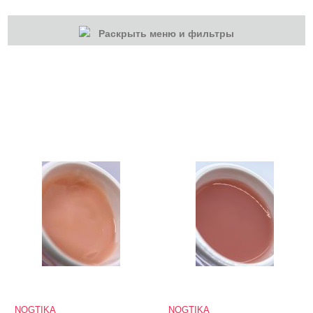
Раскрыть меню и фильтры
КАТЕГОРИИ
Гель-лаки
Для наращивания
Акрилы
Гель-краски
Гели и Акрил гели
База
Жидкие гели и полигели
Акригель (полигель)
NOGTIKA
NOGTIKA
NOGTIKA