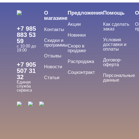
О
Предложения
Помощь
О
магазине
Акции
Как сделать
О
+7 985
заказ
п
Контакты
883 53
Новинки
Условия
59
Скидки и
доставки и
программы
Скоро в
с 10:00 до
оплаты
19:00
продаже
Отзывы
Договор-
Распродажа
+7 905
оферта
Новости
507 31
Соцконтракт
Персональные
32
Статьи
данные
Единая
служба
сервиса