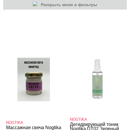
Раскрыть меню и фильтры
КАТЕГОРИИ
Гель-лаки
Для наращивания
Маникюр/педикюр
Дизайн ногтей
Инструменты
Лаки для ногтей
Пилки, блоки
Уход
Средства для кутикулы
NOGTIKA
NOGTIKA
Дегидрирующий тоник
Восстановление и уход
Массажная свеча Nogtika
Nogtika DT02 Зеленый