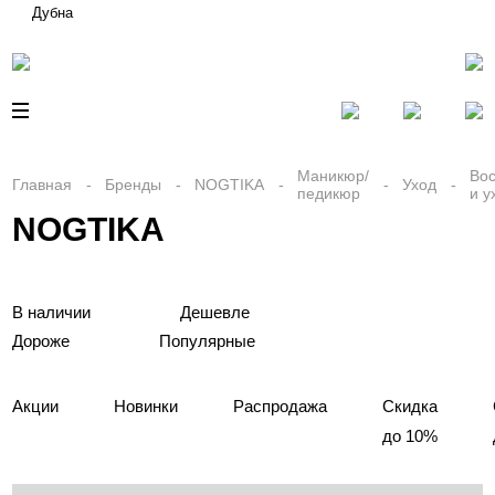
Дубна
Маникюр/
Во
Главная
Бренды
NOGTIKA
Уход
педикюр
и у
NOGTIKA
В наличии
Дешевле
Дороже
Популярные
Акции
Новинки
Распродажа
Скидка
до 10%