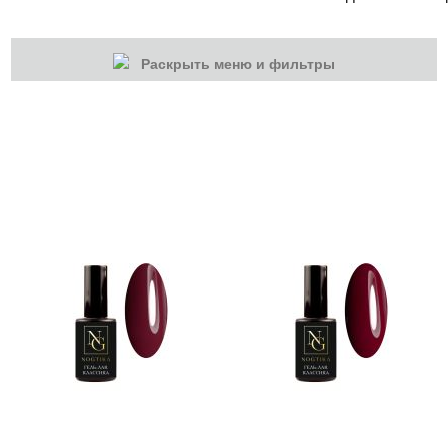
Раскрыть меню и фильтры
КАТЕГОРИИ
Гель-лаки
Гель-лаки
База камуфлирующая Nogtika
Базы
Кошачий глаз NOGTIKA
Светоотражающие Nogtika
Топы
Гель-лаки Nogtika
Гель-лаки NOGTIKA однофазные для