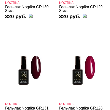
педикюра
NOGTIKA
NOGTIKA
Гель-лак Nogtika GR130,
Гель-лак Nogtika GR129,
8 мл.
8 мл.
Гель-лаки NOGTIKA серия GR
320 руб.
320 руб.
Алмазный свет
Барби Barbie
Бриз океана
Весна
Жемчуг
Зимний сад
Кварц
Классические GR
Красные
Кристальные
Летнее настроение
Мейкап
Мистическое озеро
Мохито
NOGTIKA
NOGTIKA
Гель-лак Nogtika GR131,
Гель-лак Nogtika GR128,