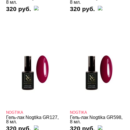
Неон GR
8 мл.
8 мл.
Неоновые
320 руб.
320 руб.
Осенний мед
Призма
Розовый риф
Рубин
Светоотражающие GR
Сладкая вата
Снежный неоновый
Совершенный серый
Терраццо
Ультрамарин
Фиолетовый сахар
Шоколадный бисквит
Экзотические
NOGTIKA
NOGTIKA
Яркие
Гель-лак Nogtika GR127,
Гель-лак Nogtika GR598,
8 мл.
8 мл.
Для наращивания
320 руб.
320 руб.