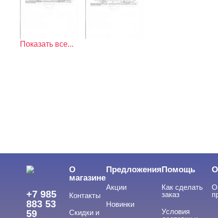
Показать все...
О
Предложения
Помощь
О
магазине
Акции
Как сделать
О
+7 985
заказ
п
Контакты
883 53
Новинки
Условия
59
Скидки и