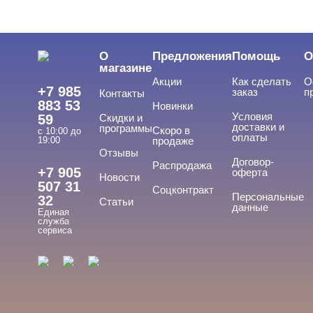
О
Предложения
Помощь
О
магазине
Акции
Как сделать
О
+7 985
заказ
п
Контакты
883 53
Новинки
Условия
59
Скидки и
доставки и
программы
Скоро в
с 10:00 до
оплаты
19:00
продаже
Отзывы
Договор-
Распродажа
+7 905
оферта
Новости
507 31
Соцконтракт
Персональные
32
Статьи
данные
Единая
служба
сервиса