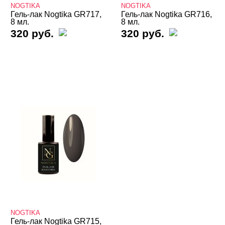
педикюра
NOGTIKA
NOGTIKA
Гель-лак Nogtika GR717,
Гель-лак Nogtika GR716,
8 мл.
8 мл.
Гель-лаки NOGTIKA серия GR
320 руб.
320 руб.
Алмазный свет
Барби Barbie
Бриз океана
Весна
Жемчуг
Зимний сад
Кварц
Классические GR
Красные
Кристальные
Летнее настроение
Мейкап
Мистическое озеро
Мохито
NOGTIKA
Гель-лак Nogtika GR715,