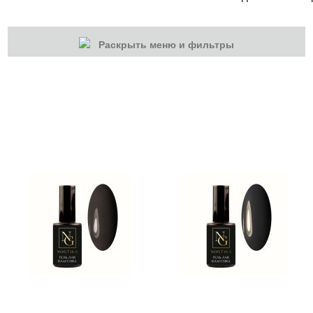
Раскрыть меню и фильтры
КАТЕГОРИИ
Гель-лаки
Гель-лаки
База камуфлирующая Nogtika
Базы
Кошачий глаз NOGTIKA
Светоотражающие Nogtika
Топы
Гель-лаки Nogtika
Гель-лаки NOGTIKA однофазные для