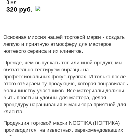
Неон GR
8 мл.
Неоновые
320 руб.
Осенний мед
Призма
Розовый риф
Основная миссия нашей торговой марки - создать
Рубин
легкую и приятную атмосферу для мастеров
Светоотражающие GR
ногтевого сервиса и их клиентов.
Сладкая вата
Прежде, чем выпускать тот или иной продукт, мы
Снежный неоновый
обязательно тестируем образцы на
Совершенный серый
профессиональных фокус-группах. И только после
Терраццо
этого отбираем ту продукцию, которая понравилась
Ультрамарин
большинству участников. Все материалы должны
Фиолетовый сахар
быть просты и удобны для мастера, делая
Шоколадный бисквит
процедуру наращивания и маникюра приятной для
Экзотические
клиента.
Яркие
Продукция торговой марки NOGTIKA (НОГТИКА)
производится на известных, зарекомендовавших
Для наращивания