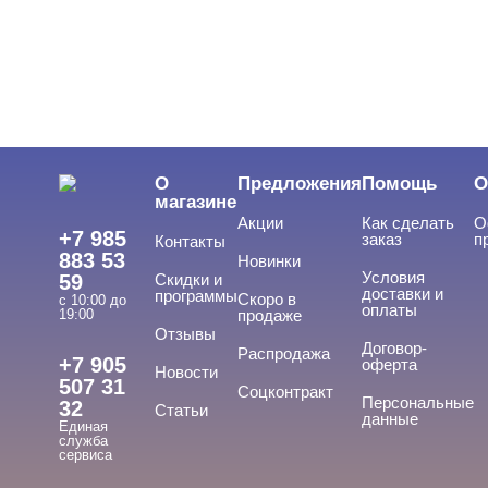
О
Предложения
Помощь
О
магазине
Акции
Как сделать
О
+7 985
заказ
п
Контакты
883 53
Новинки
Условия
59
Скидки и
доставки и
программы
Скоро в
с 10:00 до
оплаты
19:00
продаже
Отзывы
Договор-
Распродажа
+7 905
оферта
Новости
507 31
Соцконтракт
Персональные
32
Статьи
данные
Единая
служба
сервиса