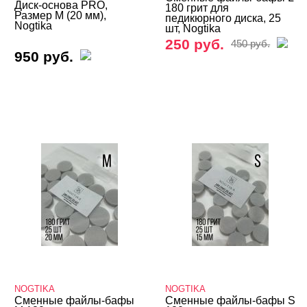
Диск-основа PRO,
180 грит для
Косметика
Размер M (20 мм),
педикюрного диска, 25
Nogtika
шт, Nogtika
Оборудование
250 руб.
450 руб.
950 руб.
Расходные
NOGTIKA
NOGTIKA
Сменные файлы-бафы
Сменные файлы-бафы S