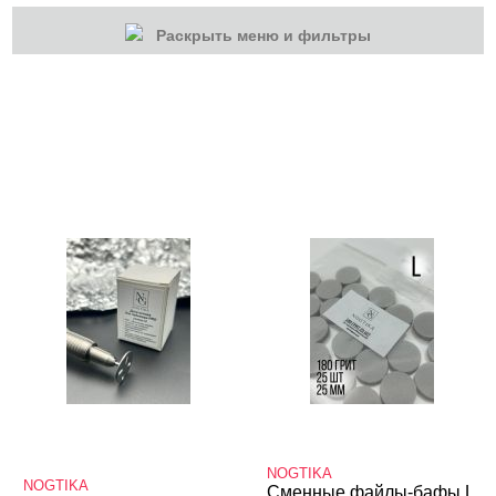
Раскрыть меню и фильтры
КАТЕГОРИИ
Гель-лаки
Для наращивания
Маникюр/педикюр
Дизайн ногтей
Инструменты
Апельсиновые палочки, брусочки,
пушеры
Лаки для ногтей
Пилки, блоки
NOGTIKA
Уход
NOGTIKA
Сменные файлы-бафы L