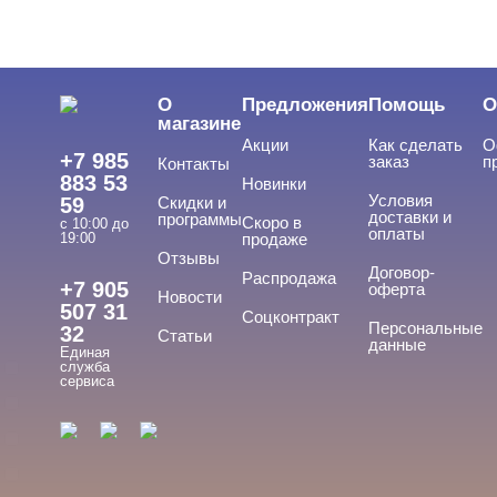
ЦЕНА
Cвернуть
О
Предложения
Помощь
О
магазине
Акции
Как сделать
О
+7 985
заказ
п
Контакты
883 53
Новинки
Условия
59
Скидки и
доставки и
программы
Скоро в
с 10:00 до
оплаты
19:00
продаже
Отзывы
ТИПЫ ГЕЛЕЙ
Договор-
Cвернуть
Распродажа
+7 905
оферта
Новости
507 31
Соцконтракт
Персональные
32
Статьи
данные
Единая
База
служба
сервиса
База для донаращивания
База жесткая
База жидкая