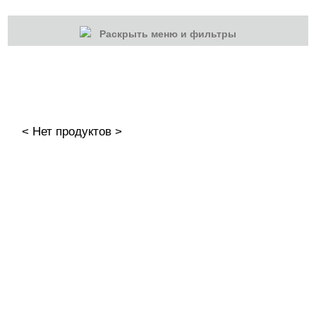
Раскрыть меню и фильтры
КАТЕГОРИИ
Cбросить
Акции
Новинки
< Нет продуктов >
Скоро в продаже
Распродажа
Гель-лаки
Акварельные "По-мокрому"
База камуфлирующая MIO Nails
База камуфлирующая Nogtika
Базы