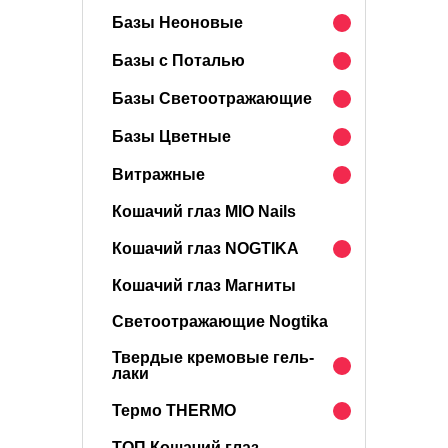
Базы Неоновые
Базы с Поталью
Базы Светоотражающие
Базы Цветные
Витражные
Кошачий глаз MIO Nails
Кошачий глаз NOGTIKA
Кошачий глаз Магниты
Светоотражающие Nogtika
Твердые кремовые гель-
лаки
Термо THERMO
ТОП Кошачий глаз