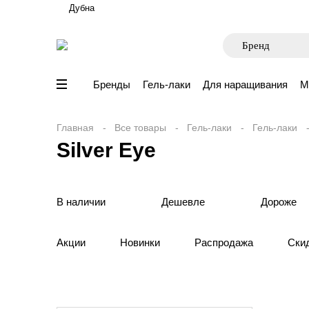
Дубна
Бренды
Гель-лаки
Для наращивания
М
Главная
Все товары
Гель-лаки
Гель-лаки
Silver Eye
В наличии
Дешевле
Дороже
Акции
Новинки
Распродажа
Ски