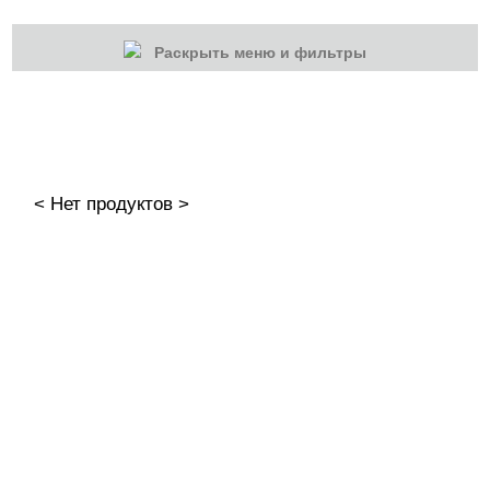
Раскрыть меню и фильтры
КАТЕГОРИИ
Cбросить
Акции
Новинки
< Нет продуктов >
Скоро в продаже
Распродажа
Гель-лаки
Акварельные "По-мокрому"
База камуфлирующая MIO Nails
База камуфлирующая Nogtika
Базы