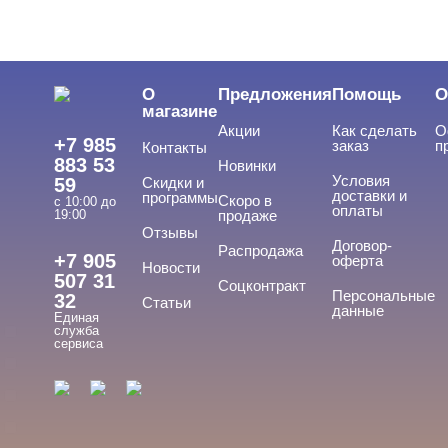
ЦЕНА
Cвернуть
О
Предложения
Помощь
О
магазине
Акции
Как сделать
О
+7 985
заказ
п
Контакты
883 53
Новинки
Условия
59
Скидки и
доставки и
программы
Скоро в
с 10:00 до
оплаты
19:00
продаже
Отзывы
ТИПЫ ГЕЛЕЙ
Договор-
Cвернуть
Распродажа
+7 905
оферта
Новости
507 31
Соцконтракт
Персональные
32
Статьи
данные
Единая
База
служба
сервиса
База для донаращивания
База жесткая
База жидкая