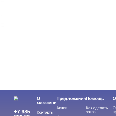
ARTEX
BEAUTIX
BENOVY
Показать все
ЦВЕТ
Свернуть
ЦЕНА
Cвернуть
О
Предложения
Помощь
О
магазине
Акции
Как сделать
О
+7 985
заказ
п
Контакты