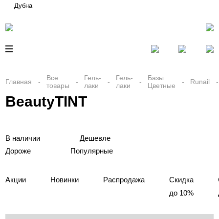
Дубна
Все
Гель-
Гель-
Базы
Главная
Runail
товары
лаки
лаки
Цветные
BeautyTINT
В наличии
Дешевле
Дороже
Популярные
Акции
Новинки
Распродажа
Скидка
до 10%