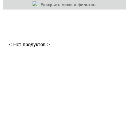
Раскрыть меню и фильтры
КАТЕГОРИИ
Cбросить
Акции
Новинки
< Нет продуктов >
Скоро в продаже
Распродажа
Гель-лаки
Акварельные "По-мокрому"
База камуфлирующая MIO Nails
База камуфлирующая Nogtika
Базы
Базы камуфлирующие