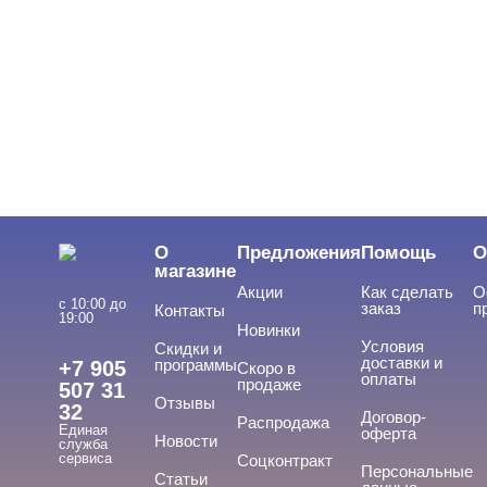
ЦВЕТ
Свернуть
ЦЕНА
Cвернуть
О
Предложения
Помощь
О
магазине
Акции
Как сделать
О
с 10:00 до
заказ
п
Контакты
19:00
Новинки
Условия
Скидки и
доставки и
программы
+7 905
Скоро в
оплаты
продаже
507 31
Отзывы
32
ТИПЫ ГЕЛЕЙ
Договор-
Cвернуть
Распродажа
Единая
оферта
Новости
служба
сервиса
Соцконтракт
Персональные
Статьи