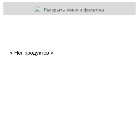
Раскрыть меню и фильтры
КАТЕГОРИИ
Cбросить
Акции
Новинки
< Нет продуктов >
Скоро в продаже
Распродажа
Наборы
Акрилы
Гель-краски
ADRICOCO
AMOKEY
Bagheera Nails