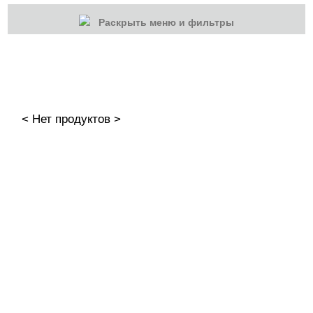
Раскрыть меню и фильтры
КАТЕГОРИИ
Cбросить
Акции
Новинки
< Нет продуктов >
Скоро в продаже
Распродажа
Дизайн ногтей
Втирка-спрей
Жидкая втирка
Ручки маркер для дизайна
3D дизайн
Valentine's Day