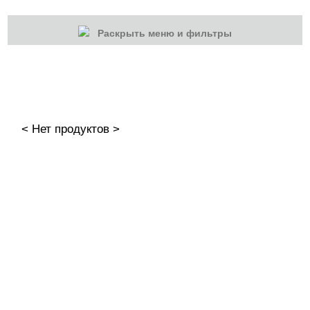
Раскрыть меню и фильтры
КАТЕГОРИИ
Cбросить
Акции
Новинки
< Нет продуктов >
Скоро в продаже
Распродажа
Дизайн ногтей
Инструменты
Лаки для ногтей
Пилки, блоки
Подология