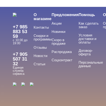
BEAUTIX
BENOVY
О
Предложения
Помощь
О
Показать все
магазине
Акции
Как сделать
О
ЦЕНА
Cвернуть
+7 985
заказ
п
Контакты
883 53
Новинки
Условия
59
Скидки и
доставки и
программы
Скоро в
с 10:00 до
оплаты
19:00
продаже
Отзывы
Договор-
Распродажа
+7 905
оферта
Новости
507 31
Соцконтракт
Персональные
32
Статьи
ПРИМЕНЕНИЕ
данные
Cвернуть
Единая
служба
сервиса
Для ногтей
Для рук
Для ног