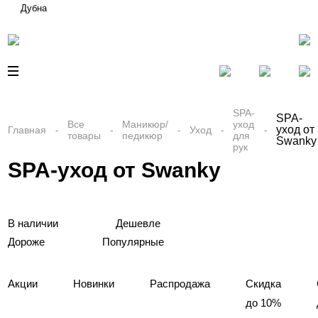
Дубна
SPA-
SPA-
Все
Маникюр/
уход
уход от
Главная
Уход
товары
педикюр
для
Swanky
рук
SPA-уход от Swanky
В наличии
Дешевле
Дороже
Популярные
Акции
Новинки
Распродажа
Скидка
до 10%