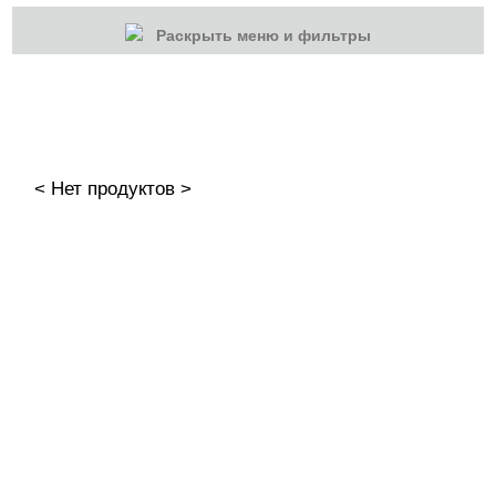
Раскрыть меню и фильтры
КАТЕГОРИИ
Cбросить
Акции
Новинки
< Нет продуктов >
Скоро в продаже
Распродажа
Гель-лаки
Акварельные "По-мокрому"
База камуфлирующая MIO Nails
База камуфлирующая Nogtika
Базы
Базы камуфлирующие