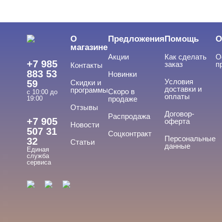
ЦЕНА
Cвернуть
О
Предложения
Помощь
О
магазине
Акции
Как сделать
О
+7 985
заказ
п
Контакты
883 53
Новинки
Условия
59
Скидки и
доставки и
программы
Скоро в
с 10:00 до
оплаты
19:00
продаже
Отзывы
ТИПЫ ГЕЛЕЙ
Договор-
Cвернуть
Распродажа
+7 905
оферта
Новости
507 31
Соцконтракт
Персональные
32
Статьи
данные
Единая
База
служба
сервиса
База для донаращивания
База жесткая
База жидкая
База камуфлирующая