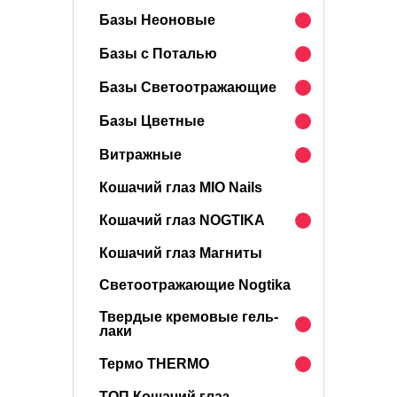
Базы Неоновые
Базы с Поталью
Базы Светоотражающие
Базы Цветные
Витражные
Кошачий глаз MIO Nails
Кошачий глаз NOGTIKA
Кошачий глаз Магниты
Светоотражающие Nogtika
Твердые кремовые гель-
лаки
Термо THERMO
ТОП Кошачий глаз