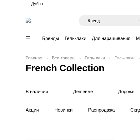
Дубна
Бренды
Гель-лаки
Для наращивания
М
Главная
Все товары
Гель-лаки
Гель-лаки
French Collection
В наличии
Дешевле
Дороже
Акции
Новинки
Распродажа
Ски