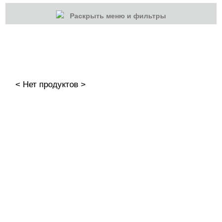
Раскрыть меню и фильтры
КАТЕГОРИИ
Cбросить
Акции
Новинки
< Нет продуктов >
Скоро в продаже
Распродажа
Наборы
Акрилы
Акриловая пудра
Акриловая пудра - наборы
Гель-краски
Гели и Акрил гели