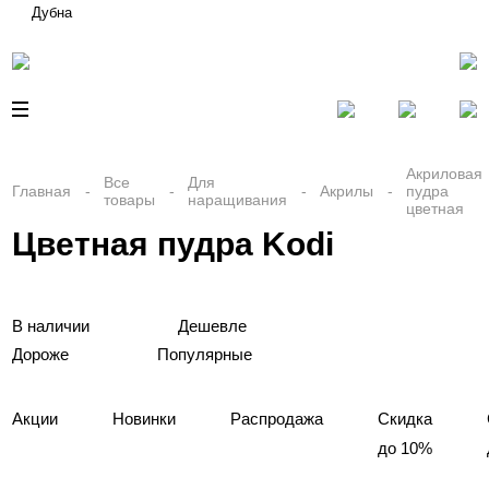
Дубна
Акриловая
Все
Для
Главная
Акрилы
пудра
товары
наращивания
цветная
Цветная пудра Kodi
В наличии
Дешевле
Дороже
Популярные
Акции
Новинки
Распродажа
Скидка
до 10%