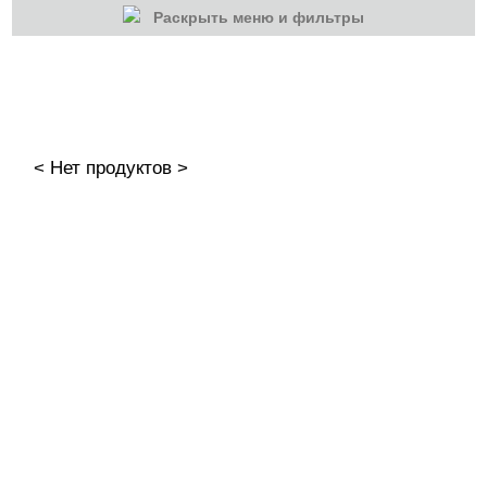
Раскрыть меню и фильтры
КАТЕГОРИИ
Cбросить
Акции
Новинки
< Нет продуктов >
Скоро в продаже
Распродажа
Наборы
Акрилы
Гель-краски
ADRICOCO
AMOKEY
Bagheera Nails