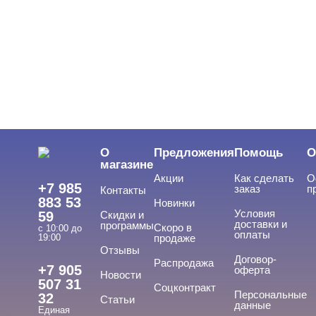
ЦВЕТ
Свернуть
ЦЕНА
Cвернуть
О
Предложения
Помощь
О
магазине
Акции
Как сделать
О
+7 985
заказ
п
Контакты
883 53
Новинки
Условия
59
Скидки и
доставки и
программы
Скоро в
с 10:00 до
оплаты
19:00
продаже
Отзывы
ТИПЫ ГЕЛЕЙ
Договор-
Cвернуть
Распродажа
+7 905
оферта
Новости
507 31
Соцконтракт
Персональные
32
Статьи
данные
Единая