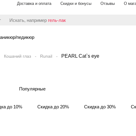
Доставка и оплата
Скидки и бонусы
Отзывы
О маг
Искать, например
гель-лак
аникюр/педикюр
PEARL Сat`s eye
Кошачий глаз
Runail
Популярные
дка до 10%
Скидка до 20%
Скидка до 30%
Ск