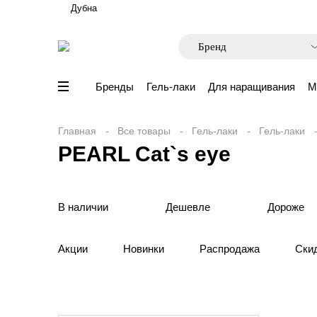
Дубна
Бренды
Гель-лаки
Для наращивания
М
Главная
Все товары
Гель-лаки
Гель-лаки
PEARL Сat`s eye
В наличии
Дешевле
Дороже
Акции
Новинки
Распродажа
Ски