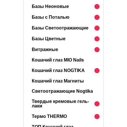
Базы Неоновые
Базы с Поталью
Базы Светоотражающие
Базы Цветные
Витражные
Кошачий глаз MIO Nails
Кошачий глаз NOGTIKA
Кошачий глаз Магниты
Светоотражающие Nogtika
Твердые кремовые гель-
лаки
Термо THERMO
ТОП Кошачий глаз