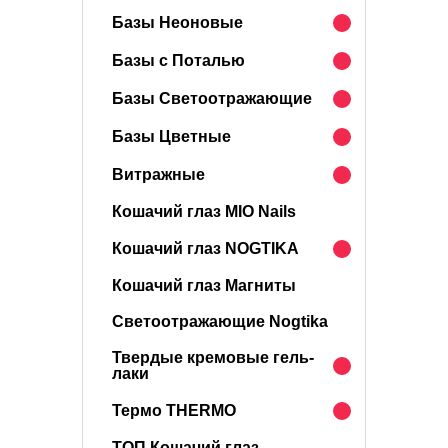
Базы Неоновые
Базы с Поталью
Базы Светоотражающие
Базы Цветные
Витражные
Кошачий глаз MIO Nails
Кошачий глаз NOGTIKA
Кошачий глаз Магниты
Светоотражающие Nogtika
Твердые кремовые гель-
лаки
Термо THERMO
ТОП Кошачий глаз