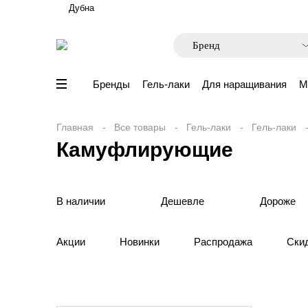
Дубна
Бренды
Гель-лаки
Для наращивания
М
Главная
Все товары
Гель-лаки
Гель-лаки
Камуфлирующие
В наличии
Дешевле
Дороже
Акции
Новинки
Распродажа
Ски