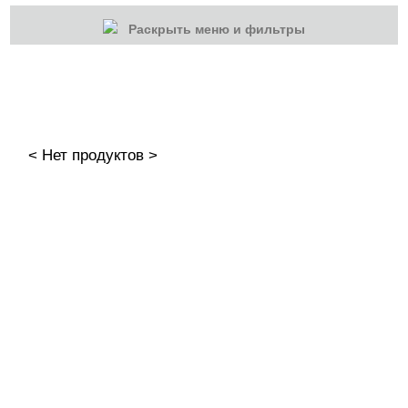
Раскрыть меню и фильтры
КАТЕГОРИИ
Cбросить
Акции
Новинки
< Нет продуктов >
Скоро в продаже
Распродажа
Гель-лаки
Акварельные "По-мокрому"
База камуфлирующая MIO Nails
База камуфлирующая Nogtika
Базы
Базы камуфлирующие