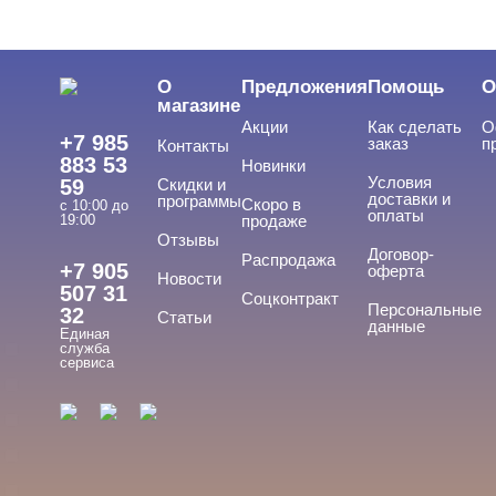
ЦЕНА
Cвернуть
О
Предложения
Помощь
О
магазине
Акции
Как сделать
О
+7 985
заказ
п
Контакты
883 53
Новинки
Условия
59
Скидки и
доставки и
программы
Скоро в
с 10:00 до
оплаты
19:00
продаже
Отзывы
ТИПЫ ГЕЛЕЙ
Договор-
Cвернуть
Распродажа
+7 905
оферта
Новости
507 31
Соцконтракт
Персональные
32
Статьи
данные
Единая
База
служба
сервиса
База для донаращивания
База жесткая
База жидкая
База камуфлирующая