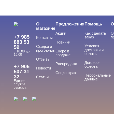
ЦЕНА
Cвернуть
О
Предложения
Помощь
О
магазине
Акции
Как сделать
О
+7 985
заказ
п
Контакты
883 53
Новинки
Условия
59
Скидки и
доставки и
программы
Скоро в
с 10:00 до
оплаты
19:00
продаже
Отзывы
ТИПЫ ГЕЛЕЙ
Договор-
Cвернуть
Распродажа
+7 905
оферта
Новости
507 31
Соцконтракт
Персональные
32
Статьи
данные
Единая
База
служба
сервиса
База для донаращивания
База жесткая
База жидкая