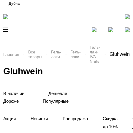
Дубна
Гель-
Все
Гель-
Гель-
лаки
Gluhwein
Главная
товары
лаки
лаки
IVA
Nails
Gluhwein
В наличии
Дешевле
Дороже
Популярные
Акции
Новинки
Распродажа
Скидка
до 10%