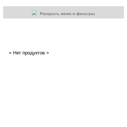
Раскрыть меню и фильтры
КАТЕГОРИИ
Cбросить
Акции
Новинки
< Нет продуктов >
Скоро в продаже
Распродажа
Гель-лаки
Акварельные "По-мокрому"
База камуфлирующая MIO Nails
База камуфлирующая Nogtika
Базы