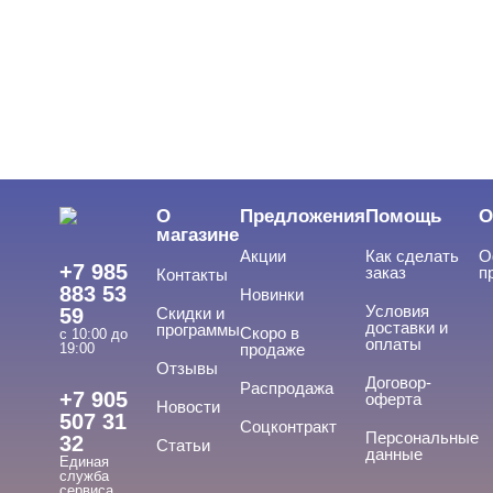
О
Предложения
Помощь
О
магазине
Акции
Как сделать
О
+7 985
заказ
п
Контакты
883 53
Новинки
Условия
59
Скидки и
доставки и
программы
Скоро в
с 10:00 до
оплаты
19:00
продаже
Отзывы
Договор-
Распродажа
+7 905
оферта
Новости
507 31
Соцконтракт
Персональные
32
Статьи
данные
Единая
служба
сервиса