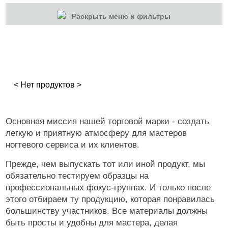
Раскрыть меню и фильтры
КАТЕГОРИИ
Гель-лаки
Для наращивания
< Нет продуктов >
Маникюр/педикюр
Дизайн ногтей
Основная миссия нашей торговой марки - создать
легкую и приятную атмосферу для мастеров
Втирка-спрей
ногтевого сервиса и их клиентов.
Блестки/Песок/Мороженое и др
Прежде, чем выпускать тот или иной продукт, мы
Втирка, хлопья Юки
обязательно тестируем образцы на
профессиональных фокус-группах. И только после
Слюда, пралине
этого отбираем ту продукцию, которая понравилась
большинству участников. Все материалы должны
Стразы, жемчуг, пикси
быть просты и удобны для мастера, делая