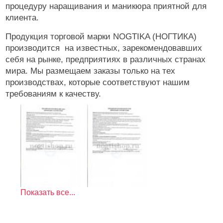
Инструменты
процедуру наращивания и маникюра приятной для
клиента.
Лаки для ногтей
Продукция торговой марки NOGTIKA (НОГТИКА)
Пилки, блоки
производится на известных, зарекомендовавших
Уход
себя на рынке, предприятиях в различных странах
мира. Мы размещаем заказы только на тех
Косметика
производствах, которые соответствуют нашим
требованиям к качеству.
Оборудование
Расходные
Показать все...